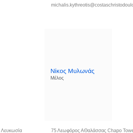
michalis.kythreotis@costaschristodou
Νίκος Μυλωνάς
Μέλος
3 Λευκωσία
75 Λεωφόρος ΑΘαλάσσας Chapo Towe